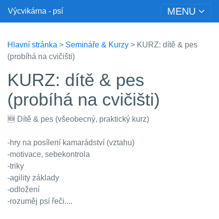
MENU
Výcvikárna - psí
Hlavní stránka
>
Semináře & Kurzy
> KURZ: dítě & pes
(probíhá na cvičišti)
KURZ: dítě & pes
(probíhá na cvičišti)
🆕️ Dítě & pes (všeobecný, praktický kurz)
-hry na posílení kamarádství (vztahu)
-motivace, sebekontrola
-triky
-agility základy
-odložení
-rozuměj psí řeči....