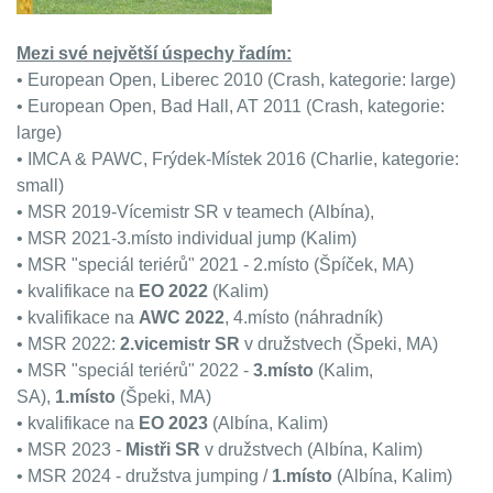
Mezi své největší úspechy řadím:
• European Open, Liberec 2010 (Crash, kategorie: large)
• European Open, Bad Hall, AT 2011 (Crash, kategorie:
large)
• IMCA & PAWC, Frýdek-Místek 2016 (Charlie, kategorie:
small)
• MSR 2019-Vícemistr SR v teamech (Albína),
• MSR 2021-3.místo individual jump (Kalim)
• MSR "speciál teriérů" 2021 - 2.místo (Špíček, MA)
• kvalifikace na
EO 2022
(Kalim)
• kvalifikace na
AWC 2022
, 4.místo (náhradník)
• MSR 2022:
2.vicemistr SR
v družstvech (Špeki, MA)
• MSR "speciál teriérů" 2022 -
3.místo
(Kalim,
SA),
1.místo
(Špeki, MA)
• kvalifikace na
EO 2023
(Albína, Kalim)
• MSR 2023 -
Mistři SR
v družstvech (Albína, Kalim)
• MSR 2024 - družstva jumping /
1.místo
(Albína, Kalim)