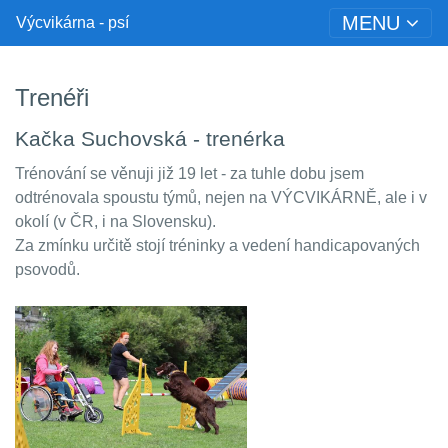
MENU
Výcvikárna - psí
Trenéři
Kačka Suchovská - trenérka
Trénování se věnuji již 19 let - za tuhle dobu jsem
odtrénovala spoustu týmů, nejen na VÝCVIKÁRNĚ, ale i v
okolí (v ČR, i na Slovensku).
Za zmínku určitě stojí tréninky a vedení handicapovaných
psovodů.