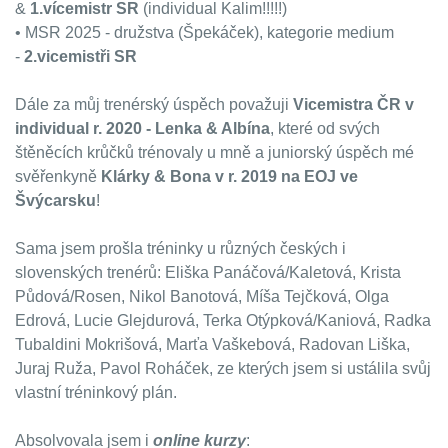
&
1.vícemistr SR
(individual Kalim!!!!!)
• MSR 2025 - družstva (Špekáček), kategorie medium
-
2.vicemistři SR
Dále za můj trenérský úspěch považuji
Vicemistra ČR v
individual r. 2020 - Lenka & Albína
, které od svých
štěněcích krůčků trénovaly u mně a juniorský úspěch mé
svěřenkyně
Klárky & Bona v r. 2019 na EOJ ve
Švýcarsku
!
Sama jsem prošla tréninky u různých českých i
slovenských trenérů: Eliška Panáčová/Kaletová, Krista
Půdová/Rosen, Nikol Banotová, Míša Tejčková, Olga
Edrová, Lucie Glejdurová, Terka Otýpková/Kaniová, Radka
Tubaldini Mokrišová, Marťa Vaškebová, Radovan Liška,
Juraj Ruža, Pavol Roháček, ze kterých jsem si ustálila svůj
vlastní tréninkový plán.
Absolvovala jsem i
online kurzy
: