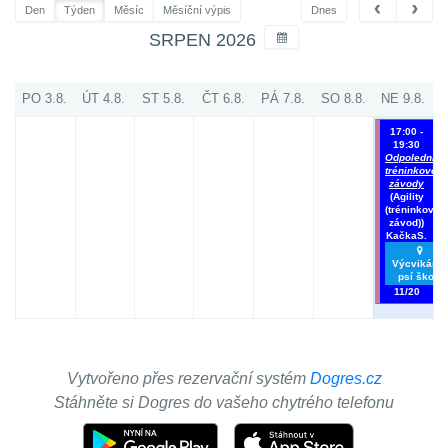
Den
Týden
Měsíc
Měsíční výpis
Dnes
SRPEN 2026
PO 3.8.
ÚT 4.8.
ST 5.8.
ČT 6.8.
PÁ 7.8.
SO 8.8.
NE 9.8.
17:00 -
19:30
Odpolední
tréninkové
závody
(Agility
(tréninkový
závod))
KačkaS.
Výcvikárna
psí škola
11/20
Vytvořeno přes rezervační systém
Dogres.cz
Stáhněte si Dogres do vašeho chytrého telefonu