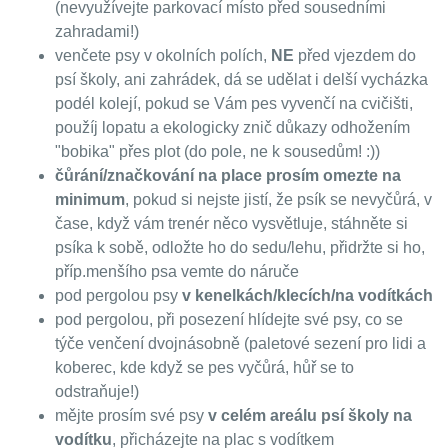
(nevyužívejte parkovací místo před sousedními
zahradami!)
venčete psy v okolních polích,
NE
před vjezdem do
psí školy, ani zahrádek, dá se udělat i delší vycházka
podél kolejí, pokud se Vám pes vyvenčí na cvičišti,
použíj lopatu a ekologicky znič důkazy odhožením
"bobika" přes plot (do pole, ne k sousedům! :))
čůrání/značkování na place prosím omezte na
minimum
, pokud si nejste jistí, že psík se nevyčůrá, v
čase, když vám trenér něco vysvětluje, stáhněte si
psíka k sobě, odložte ho do sedu/lehu, přidržte si ho,
příp.menšího psa vemte do náruče
pod pergolou psy
v kenelkách/klecích/na vodítkách
pod pergolou, při posezení hlídejte své psy, co se
týče venčení dvojnásobně (paletové sezení pro lidi a
koberec, kde když se pes vyčůrá, hůř se to
odstraňuje!)
mějte prosím své psy
v celém areálu psí školy na
vodítku
, přicházejte na plac s vodítkem