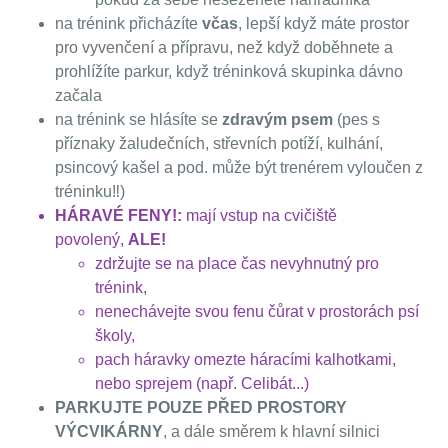
na trénink přicházíte
včas
, lepší když máte prostor
pro vyvenčení a přípravu, než když doběhnete a
prohlížíte parkur, když tréninková skupinka dávno
začala
na trénink se hlásíte se
zdravým psem
(pes s
příznaky žaludečních, střevních potíží, kulhání,
psincový kašel a pod. může být trenérem vyloučen z
tréninku‼️)
HÁRAVÉ FENY!:
mají vstup na cvičiště
povolený,
ALE!
zdržujte se na place čas nevyhnutný pro
trénink,
nenechávejte svou fenu čůrat v prostorách psí
školy,
pach háravky omezte háracími kalhotkami,
nebo sprejem (např. Celibát...)
PARKUJTE POUZE PŘED PROSTORY
VÝCVIKÁRNY
, a dále směrem k hlavní silnici