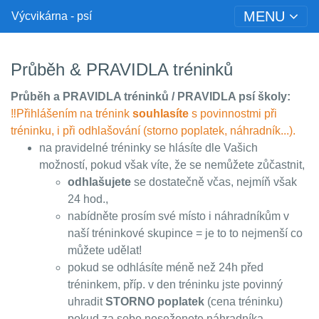
MENU
Výcvikárna - psí
Průběh & PRAVIDLA tréninků
Průběh a PRAVIDLA tréninků / PRAVIDLA psí školy:
‼️Přihlášením na trénink
souhlasíte
s povinnostmi při
tréninku, i při odhlašování (storno poplatek, náhradník...).
na pravidelné tréninky se hlásíte dle Vašich
možností, pokud však víte, že se nemůžete zůčastnit,
odhlašujete
se dostatečně včas, nejmíň však
24 hod.,
nabídněte prosím své místo i náhradníkům v
naší tréninkové skupince = je to to nejmenší co
můžete udělat!
pokud se odhlásíte méně než 24h před
tréninkem, příp. v den tréninku jste povinný
uhradit
STORNO poplatek
(cena tréninku)
pokud za sebe neseženete náhradníka