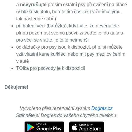
a
nevyrušujte
prosím ostatní psy při cvičení na place
(v blízkosti plotu, berete tím čas jak cvičícímu týmu,
tak následně sobě)
při balení věcí (baťůžku), když víte, že nevěnujete
plnou pozornost svému psovi, zaveďte jej do auta a
pro věci se vraťte, je to to nejmenší
odkládačky pro psy jsou k dispozici, příp. si můžete
vzít vlastní kenelku/klec, nebo mít psy mezi cvičením
v autě
TOIka pro psovody je k dispozici!
Děkujeme!
Vytvořeno přes rezervační systém
Dogres.cz
Stáhněte si Dogres do vašeho chytrého telefonu