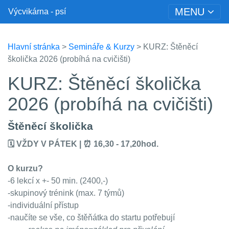
MENU
Výcvikárna - psí
Hlavní stránka
>
Semináře & Kurzy
> KURZ: Štěněcí
školička 2026 (probíhá na cvičišti)
KURZ: Štěněcí školička
2026 (probíhá na cvičišti)
Štěněcí školička
🗓 VŽDY V PÁTEK | ⏰️ 16,30 - 17,20hod.
O kurzu?
-6 lekcí x +- 50 min. (2400,-)
-skupinový trénink (max. 7 týmů)
-individuální přístup
-naučíte se vše, co štěňátka do startu potřebují