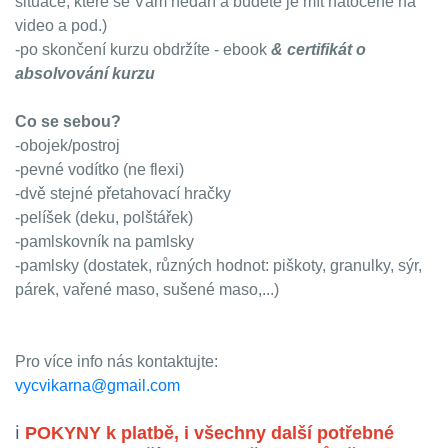
situace, které se Vám nedaří a budete je mít natočené na
video a pod.)
-po skončení kurzu obdržíte - ebook
& certifikát o
absolvování kurzu
Co se sebou?
-obojek/postroj
-pevné vodítko (ne flexi)
-dvě stejné přetahovací hračky
-pelíšek (deku, polštářek)
-pamlskovník na pamlsky
-pamlsky (dostatek, různých hodnot: piškoty, granulky, sýr,
párek, vařené maso, sušené maso,...)
Pro více info nás kontaktujte:
vycvikarna@gmail.com
ℹ️
POKYNY k platbě, i všechny další potřebné