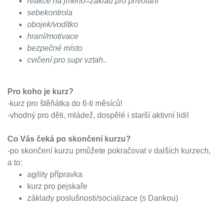
reakce na jméno=základ pro přivolání
sebekontrola
obojek/vodítko
hraní/motivace
bezpečné místo
cvičení pro supr vztah..
Pro koho je kurz?
-kurz pro štěňátka do 6-ti měsíců!
-vhodný pro děti, mládež, dospělé i starší aktivní lidi!
Co Vás čeká po skončení kurzu?
-po skončení kurzu pmůžete pokračovat v dalších kurzech,
a to:
agility přípravka
kurz pro pejskaře
základy poslušnosti/socializace (s Dankou)