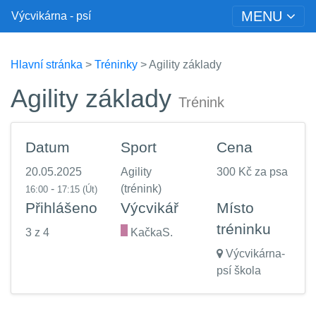
MENU
Výcvikárna - psí
Hlavní stránka
>
Tréninky
> Agility základy
Agility základy
Trénink
Datum
Sport
Cena
20.05.2025
Agility
300 Kč za psa
-
(trénink)
16:00
17:15
(Út)
Přihlášeno
Výcvikář
Místo
tréninku
3 z 4
.
KačkaS.
Výcvikárna-
psí škola