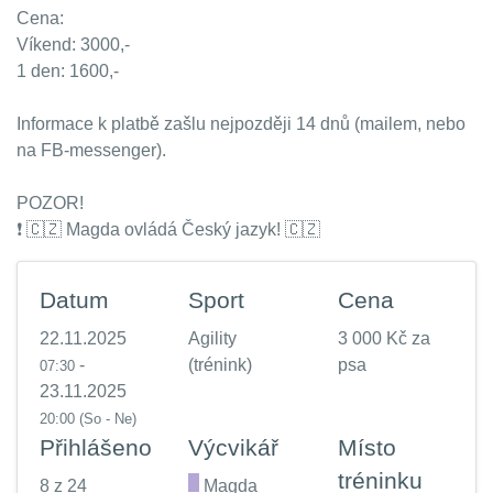
Cena:
Víkend: 3000,-
1 den: 1600,-
Informace k platbě zašlu nejpozději 14 dnů (mailem, nebo
na FB-messenger).
POZOR!
❗️ 🇨🇿 Magda ovládá Český jazyk! 🇨🇿
Datum
Sport
Cena
22.11.2025
Agility
3 000 Kč za
-
(trénink)
psa
07:30
23.11.2025
20:00
(So - Ne)
Přihlášeno
Výcvikář
Místo
tréninku
8 z 24
.
Magda