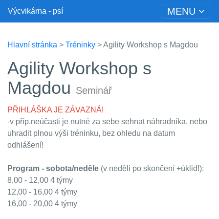
MENU
Výcvikárna - psí
Hlavní stránka
>
Tréninky
> Agility Workshop s Magdou
Agility Workshop s
Magdou
Seminář
PŘIHLÁŠKA JE ZÁVAZNÁ!
-v příp.neúčasti je nutné za sebe sehnat náhradníka, nebo
uhradit plnou výši tréninku, bez ohledu na datum
odhlášení!
Program - sobota/neděle
(v neděli po skončení +úklid!):
8,00 - 12,00 4 týmy
12,00 - 16,00 4 týmy
16,00 - 20,00 4 týmy