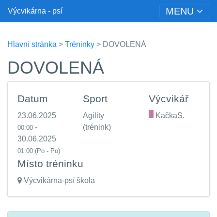
MENU
Výcvikárna - psí
Hlavní stránka
>
Tréninky
> DOVOLENÁ
DOVOLENÁ
Datum
Sport
Výcvikář
23.06.2025
Agility
.
KačkaS.
-
(trénink)
00:00
30.06.2025
01:00
(Po - Po)
Místo tréninku
Výcvikárna-psí škola