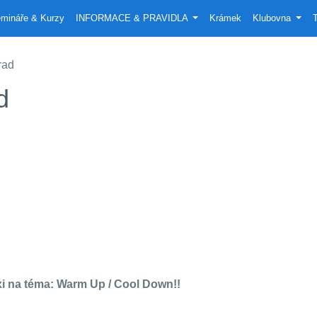
mináře & Kurzy
INFORMACE & PRAVIDLA
Krámek
Klubovna
T
rad
d
xi na téma: Warm Up / Cool Down!!