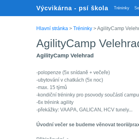
Výcvikárna - psí škola
Tréninky
Se
Hlavní stránka
>
Tréninky
> AgilityCamp Veleh
AgilityCamp Velehra
AgilityCamp Velehrad
-polopenze (5x snídaně + večeře)
-ubytování v chatkách (5x noc)
-max. 15 týmů
-kondiční tréninky pro psovody součástí campu
-6x trénink agility
-překážky: VAAPA, GALICAN, HCV tunely...
Úvodní večer se budeme věnovat teorii/pra