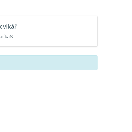
cvikář
ačkaS.