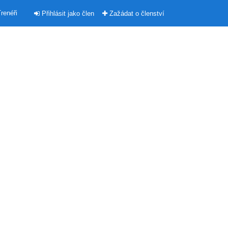
renéři
Přihlásit jako člen
Zažádat o členství