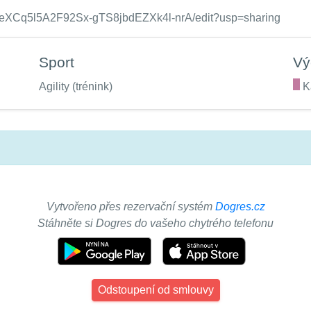
E8ReXCq5l5A2F92Sx-gTS8jbdEZXk4l-nrA/edit?usp=sharing
Sport
Vý
Agility (trénink)
.
K
Vytvořeno přes rezervační systém
Dogres.cz
Stáhněte si Dogres do vašeho chytrého telefonu
Odstoupení od smlouvy